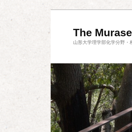
メ
イ
ン
The Murase
コ
山形大学理学部化学分野・
ン
テ
ン
ツ
へ
移
動