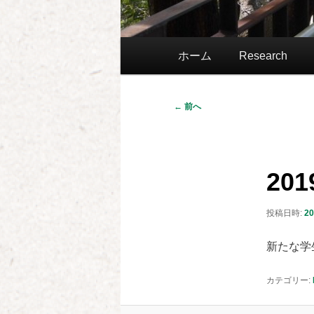
メ
ホーム
Research
イ
ン
メ
投
←
前へ
ニ
稿
ュ
ナ
ー
ビ
20
ゲ
ー
投稿日時:
20
シ
ョ
新たな学
ン
カテゴリー: